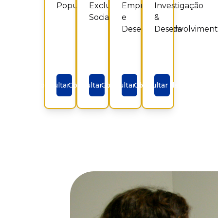
Populacional
Exclusão
Empregada
Investigação
Social
e
&
Desempregada
Desenvolvimen
Consultar dados
Consultar dados
Consultar dados
Consultar dados