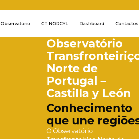
Observatório
CT NORCYL
Dashboard
Contactos
Observatório
Transfronteiriç
Norte de
Portugal –
Castilla y León
Conhecimento
que une regiõe
O Observatório